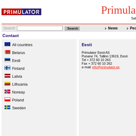
Primula
Sat
Search
News
Peo
Contact
Eesti
All countries
Belarus
Primulator Eesti AS
Punane 74, Tallinn 13619, Eesti
Tel + 372 60 10 263
Eesti
Fax + 372 60 10 262
e-mail:
info@primulator.ee
Finland
Latvia
Lithuania
Norway
Poland
Sweden